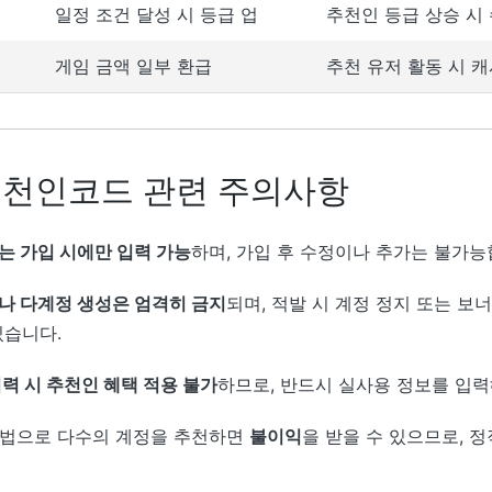
일정 조건 달성 시 등급 업
추천인 등급 상승 시
템
게임 금액 일부 환급
추천 유저 활동 시 
추천인코드 관련 주의사항
는 가입 시에만 입력 가능
하며, 가입 후 수정이나 추가는 불가능
나 다계정 생성은 엄격히 금지
되며, 적발 시 계정 정지 또는 보
있습니다.
입력 시 추천인 혜택 적용 불가
하므로, 반드시 실사용 정보를 입력
법으로 다수의 계정을 추천하면
불이익
을 받을 수 있으므로, 