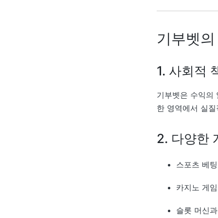
기부벳의
1. 사회적
기부벳은 수익의 
한 영역에서 실질적
2. 다양한
스포츠 베팅 
카지노 게임 
슬롯 머신과