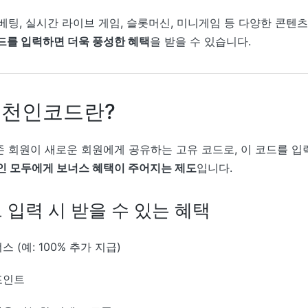
베팅, 실시간 라이브 게임, 슬롯머신, 미니게임 등 다양한 콘텐츠
드를 입력하면 더욱 풍성한 혜택
을 받을 수 있습니다.
추천인코드란?
 회원이 새로운 회원에게 공유하는 고유 코드로, 이 코드를 
인 모두에게 보너스 혜택이 주어지는 제도
입니다.
입력 시 받을 수 있는 혜택
스 (예: 100% 추가 지급)
포인트