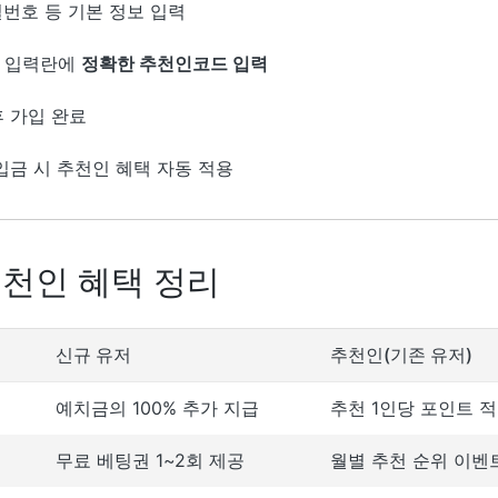
밀번호 등 기본 정보 입력
드 입력란에
정확한 추천인코드 입력
후 가입 완료
 입금 시 추천인 혜택 자동 적용
천인 혜택 정리
신규 유저
추천인(기존 유저)
예치금의 100% 추가 지급
추천 1인당 포인트 
무료 베팅권 1~2회 제공
월별 추천 순위 이벤