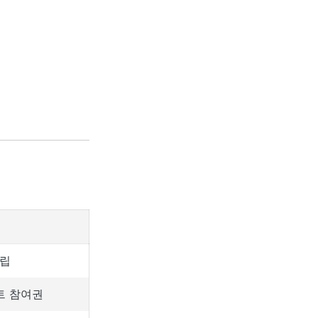
적립
트 참여권