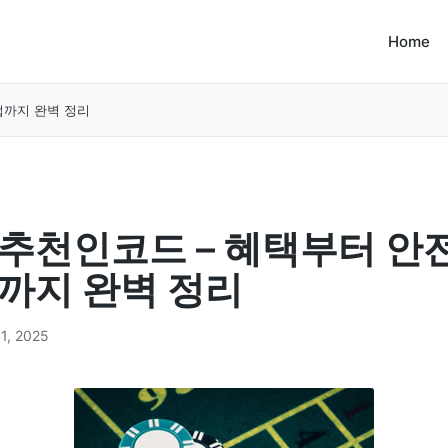
Home
법까지 완벽 정리
추천인코드 – 혜택부터 안
까지 완벽 정리
1, 2025