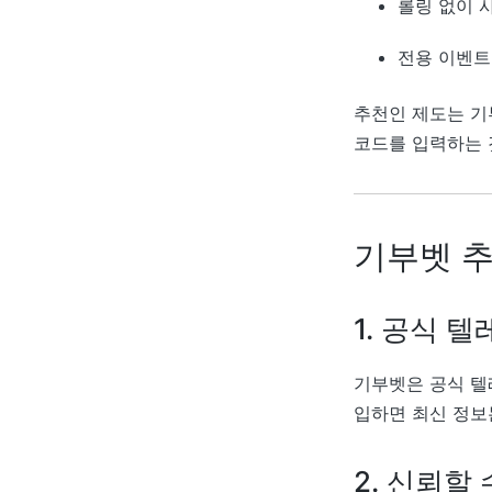
롤링 없이 
전용 이벤트
추천인 제도는 기
코드를 입력하는 
기부벳 
1. 공식 
기부벳은 공식 텔
입하면 최신 정보
2. 신뢰할