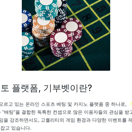
토 플랫폼, 기부벳이란?
오르고 있는 온라인 스포츠 베팅 및 카지노 플랫폼 중 하나로,
와 “배팅”을 결합한 독특한 컨셉으로 많은 이용자들의 관심을 받
임을 강조하면서도, 고퀄리티의 게임 환경과 다양한 이벤트를 
 잡고 있습니다.