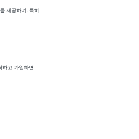
를 제공하며, 특히
입력하고 가입하면