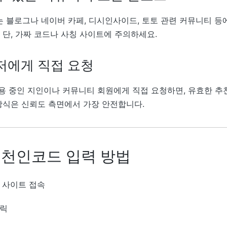
 블로그나 네이버 카페, 디시인사이드, 토토 관련 커뮤니티 
 단, 가짜 코드나 사칭 사이트에 주의하세요.
유저에게 직접 요청
용 중인 지인이나 커뮤니티 회원에게 직접 요청하면, 유효한 
 방식은 신뢰도 측면에서 가장 안전합니다.
추천인코드 입력 방법
 사이트 접속
클릭