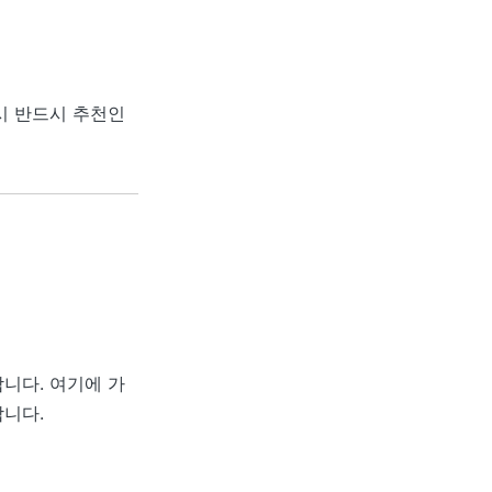
시 반드시 추천인
니다. 여기에 가
합니다.