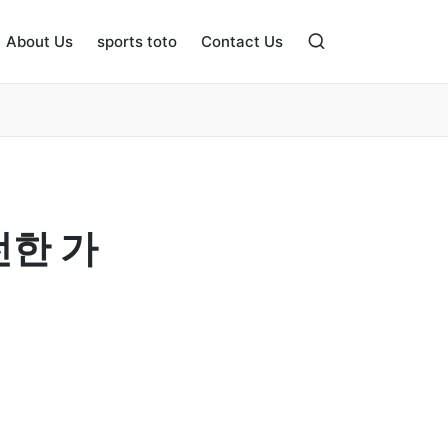
About Us
sports toto
Contact Us
전한 가