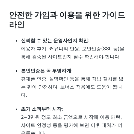
안전한 가입과 이용을 위한 가이드
라인
신뢰할 수 있는 운영사인지 확인
:
이용자 후기, 커뮤니티 반응, 보안인증(SSL 등)을
통해 검증된 사이트인지 필수 확인해야 합니다.
본인인증은 꼭 투명하게
:
휴대폰 인증, 실명확인 등을 통해 적법 절차를 밟
는 편이 안전하며, 보너스 적용에도 도움이 됩니
다.
초기 소액부터 시작
:
2~3만원 정도 최소 금액으로 시작해 이용 패턴,
사이트 안정성 등을 평가해 보면 이후 대처가 여
유롭습니다.