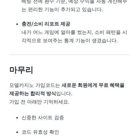
베팅 전에 환수 기준, 예상 수익을 자동 계산해주
는 편리한 기능이 추가되고 있습니다.
충전/소비 리포트 제공
내가 어느 게임에 얼마를 썼는지, 소비 패턴을 시
각적으로 보여주는 통계 기능이 생겼습니다.
마무리
모델카지노 가입코드는
새로운 회원에게 무료 혜택을
제공하는 합리적 방식
입니다.
가입 전 아래만 기억하세요.
신중한 사이트 검증
코드 유효성 확인