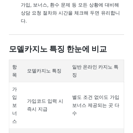
가입, 보너스, 환수 문제 등 모든 상황에 대비해
상담 요청 절차와 시간을 체크해 두면 유리합니
다.
모델카지노 특징 한눈에 비교
항
일반 온라인 카지노 특
모델카지노 특징
목
징
가
입
별도 조건 없이도 가입
가입코드 입력 시
보
보너스 제공되는 곳 다
즉시 지급
너
수
스