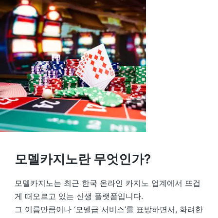
모델카지노란 무엇인가?
모델카지노는 최근 한국 온라인 카지노 업계에서 뜨겁
게 떠오르고 있는 신생 플랫폼입니다.
그 이름만큼이나 ‘모델급 서비스’를 표방하면서, 화려한