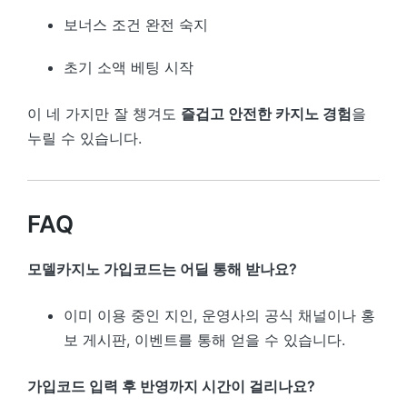
보너스 조건 완전 숙지
초기 소액 베팅 시작
이 네 가지만 잘 챙겨도
즐겁고 안전한 카지노 경험
을
누릴 수 있습니다.
FAQ
모델카지노 가입코드는 어딜 통해 받나요?
이미 이용 중인 지인, 운영사의 공식 채널이나 홍
보 게시판, 이벤트를 통해 얻을 수 있습니다.
가입코드 입력 후 반영까지 시간이 걸리나요?