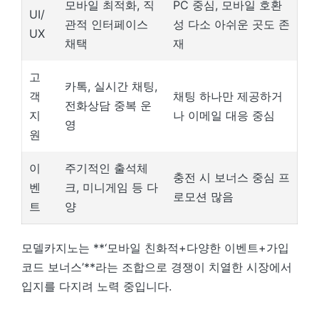
모바일 최적화, 직
PC 중심, 모바일 호환
UI/
관적 인터페이스
성 다소 아쉬운 곳도 존
UX
채택
재
고
카톡, 실시간 채팅,
객
채팅 하나만 제공하거
전화상담 중복 운
지
나 이메일 대응 중심
영
원
이
주기적인 출석체
충전 시 보너스 중심 프
벤
크, 미니게임 등 다
로모션 많음
트
양
모델카지노는 **‘모바일 친화적+다양한 이벤트+가입
코드 보너스’**라는 조합으로 경쟁이 치열한 시장에서
입지를 다지려 노력 중입니다.