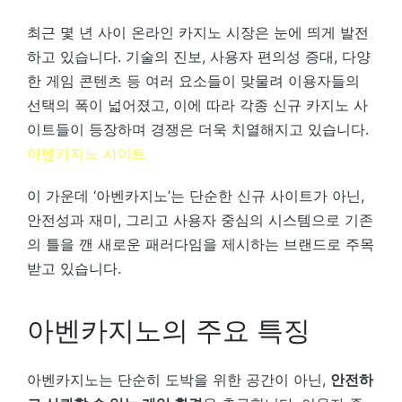
최근 몇 년 사이 온라인 카지노 시장은 눈에 띄게 발전
하고 있습니다. 기술의 진보, 사용자 편의성 증대, 다양
한 게임 콘텐츠 등 여러 요소들이 맞물려 이용자들의
선택의 폭이 넓어졌고, 이에 따라 각종 신규 카지노 사
이트들이 등장하며 경쟁은 더욱 치열해지고 있습니다.
아벤카지노 사이트
이 가운데 ‘아벤카지노’는 단순한 신규 사이트가 아닌,
안전성과 재미, 그리고 사용자 중심의 시스템으로 기존
의 틀을 깬 새로운 패러다임을 제시하는 브랜드로 주목
받고 있습니다.
아벤카지노의 주요 특징
아벤카지노는 단순히 도박을 위한 공간이 아닌,
안전하