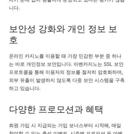
니다.
보안성 강화와 개인 정보 보
호
온라인 카지노를 이용할 때 가장 민감한 부분 중 하나
는 바로 개인정보 보안입니다. 아벤카지노는 SSL 보안
프로토콜을 통해 이용자의 정보를 철저히 암호화하며,
외부 유출이 발생하지 않도록 다중 보안 시스템을 구축
하고 있습니다.
다양한 프로모션과 혜택
회원 가입 시 지급되는 가입 보너스부터 시작해, 매일
참여할 수 있는 출석 이벤트, 시즌별 프로모션 등 아벤