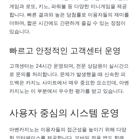
게임과 로또, 키노, 파워볼 등 다양한 미니게임을 제공
합니다. 빠른 결과와 높은 당첨률로 이용자들의 재미를
더하며, 짧은 시간에도 간편하게 즐길 수 있는 장점이
있습니다.
빠르고 안정적인 고객센터 운영
고객센터는 24시간 운영되며, 전문 상담원이 실시간으
로 문의를 처리합니다. 문제가 발생했을 때 신속한 피
드백은 카지노 사이트에서 매우 중요한 요소인데, 아벤
카지노는 이 부분에서 우수한 평가를 받고 있습니다.
사용자 중심의 시스템 운영
아벤카지노는 이용자들의 접근성을 높이기 위해 다양
한 인터페이스를 제공합니다. 모바일 전용 앱도 함께