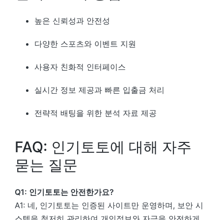
높은 신뢰성과 안전성
다양한 스포츠와 이벤트 지원
사용자 친화적 인터페이스
실시간 정보 제공과 빠른 입출금 처리
전략적 배팅을 위한 분석 자료 제공
FAQ: 인기토토에 대해 자주
묻는 질문
Q1: 인기토토는 안전한가요?
A1: 네, 인기토토는 인증된 사이트만 운영하며, 보안 시
스템을 철저히 관리하여 개인정보와 자금을 안전하게