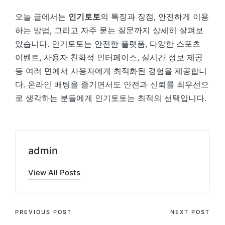
오늘 글에서는
인기토토
의 특징과 장점, 안전하게 이용
하는 방법, 그리고 자주 묻는 질문까지 상세히 살펴보
았습니다. 인기토토는 안전한 플랫폼, 다양한 스포츠
이벤트, 사용자 친화적 인터페이스, 실시간 정보 제공
등 여러 면에서 사용자에게 최적화된 경험을 제공합니
다. 온라인 배팅을 즐기면서도 안전과 신뢰를 최우선으
로 생각하는 분들에게 인기토토는 최적의 선택입니다.
admin
View All Posts
Post
PREVIOUS POST
NEXT POST