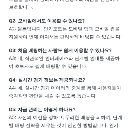
보호합니다.
Q2: 모바일에서도 이용할 수 있나요?
A2: 물론입니다. 인기토토는 모바일 앱과 모바일 웹을
지원하여 언제 어디서든 편리하게 배팅할 수 있습니다.
Q3: 처음 배팅하는 사람도 쉽게 이용할 수 있나요?
A3: 네, 직관적인 인터페이스와 단계별 안내를 제공하
여 초보자도 쉽게 배팅할 수 있습니다.
Q4: 실시간 경기 정보는 제공되나요?
A4: 네, 실시간 경기 데이터와 중계를 통해 사용자들이
즉각적인 판단을 내릴 수 있도록 돕습니다.
Q5: 자금 관리는 어떻게 하나요?
A5: 자신의 예산을 정하고, 무리한 배팅을 피하며, 단계
별 배팅 전략을 세우는 것이 안전한 방법입니다. 인기