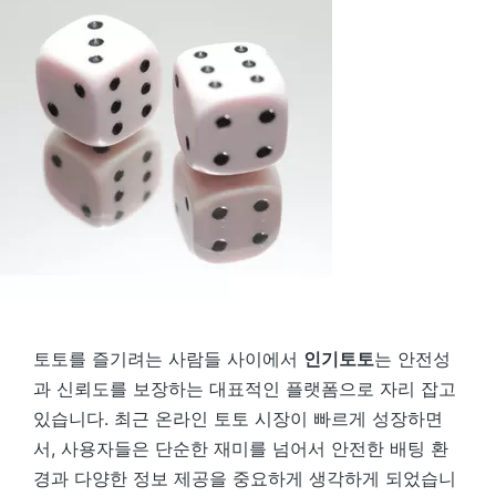
토토를 즐기려는 사람들 사이에서
인기토토
는 안전성
과 신뢰도를 보장하는 대표적인 플랫폼으로 자리 잡고
있습니다. 최근 온라인 토토 시장이 빠르게 성장하면
서, 사용자들은 단순한 재미를 넘어서 안전한 배팅 환
경과 다양한 정보 제공을 중요하게 생각하게 되었습니