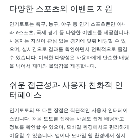
다양한 스포츠와 이벤트 지원
인기토토는 축구, 농구, 야구 등 인기 스포츠뿐만 아니
라 e스포츠, 국제 경기 등 다양한 이벤트를 제공합니다.
사용자는 자신이 관심 있는 경기에 맞춰 배팅할 수 있
으며, 실시간으로 결과를 확인하면서 전략적으로 즐길
수 있습니다. 이러한 다양성은 사용자에게 단순한 배팅
을 넘어서 재미와 몰입감을 제공합니다.
쉬운 접근성과 사용자 친화적 인
터페이스
인기토토의 또 다른 장점은 직관적인 사용자 인터페이
스입니다. 처음 토토를 접하는 사람도 쉽게 배팅하고
정보를 확인할 수 있으며, 모바일 환경에서도 편리하게
이용할 수 있습니다. 앱이나 모바일 웹 환경에서 실시