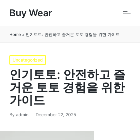
Buy Wear
Home
»
인기토토: 안전하고 즐거운 토토 경험을 위한 가이드
Posted
Uncategorized
in
인기토토: 안전하고 즐
거운 토토 경험을 위한
가이드
By
admin
December 22, 2025
Posted
by