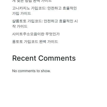
게 찾는 방법 완벽 가이드
고니카지노 가입코드: 안전하고 효율적인
가입 가이드
샬롬토토 가입코드: 안전하고 효율적인 시
작 가이드
사이트주소모음이란 무엇인가
퐁토토 가입코드 완벽 가이드
Recent Comments
No comments to show.